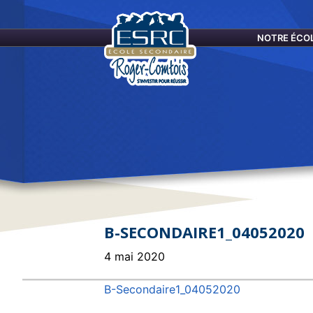
École
Secondaire
NOTRE ÉCO
Roger-
Comtois
B-SECONDAIRE1_04052020
4 mai 2020
B-Secondaire1_04052020