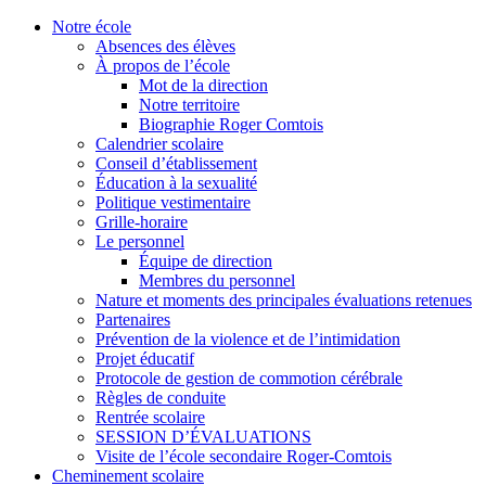
Notre école
Absences des élèves
À propos de l’école
Mot de la direction
Notre territoire
Biographie Roger Comtois
Calendrier scolaire
Conseil d’établissement
Éducation à la sexualité
Politique vestimentaire
Grille-horaire
Le personnel
Équipe de direction
Membres du personnel
Nature et moments des principales évaluations retenues
Partenaires
Prévention de la violence et de l’intimidation
Projet éducatif
Protocole de gestion de commotion cérébrale
Règles de conduite
Rentrée scolaire
SESSION D’ÉVALUATIONS
Visite de l’école secondaire Roger-Comtois
Cheminement scolaire