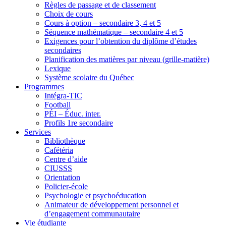
Règles de passage et de classement
Choix de cours
Cours à option – secondaire 3, 4 et 5
Séquence mathématique – secondaire 4 et 5
Exigences pour l’obtention du diplôme d’études
secondaires
Planification des matières par niveau (grille-matière)
Lexique
Système scolaire du Québec
Programmes
Intégra-TIC
Football
PÉI – Éduc. inter.
Profils 1re secondaire
Services
Bibliothèque
Cafétéria
Centre d’aide
CIUSSS
Orientation
Policier-école
Psychologie et psychoéducation
Animateur de développement personnel et
d’engagement communautaire
Vie étudiante