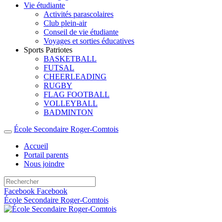
Vie étudiante
Activités parascolaires
Club plein-air
Conseil de vie étudiante
Voyages et sorties éducatives
Sports Patriotes
BASKETBALL
FUTSAL
CHEERLEADING
RUGBY
FLAG FOOTBALL
VOLLEYBALL
BADMINTON
École Secondaire Roger-Comtois
Accueil
Portail parents
Nous joindre
Facebook
Facebook
École Secondaire Roger-Comtois