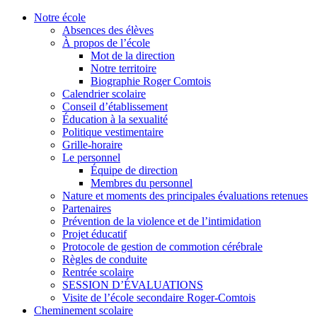
Notre école
Absences des élèves
À propos de l’école
Mot de la direction
Notre territoire
Biographie Roger Comtois
Calendrier scolaire
Conseil d’établissement
Éducation à la sexualité
Politique vestimentaire
Grille-horaire
Le personnel
Équipe de direction
Membres du personnel
Nature et moments des principales évaluations retenues
Partenaires
Prévention de la violence et de l’intimidation
Projet éducatif
Protocole de gestion de commotion cérébrale
Règles de conduite
Rentrée scolaire
SESSION D’ÉVALUATIONS
Visite de l’école secondaire Roger-Comtois
Cheminement scolaire