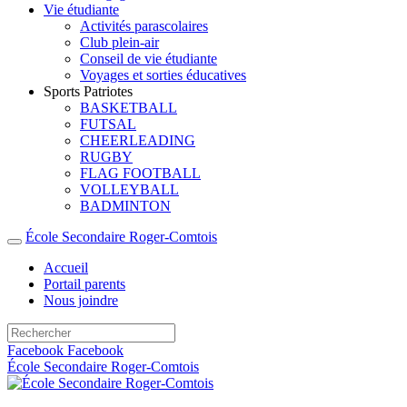
Vie étudiante
Activités parascolaires
Club plein-air
Conseil de vie étudiante
Voyages et sorties éducatives
Sports Patriotes
BASKETBALL
FUTSAL
CHEERLEADING
RUGBY
FLAG FOOTBALL
VOLLEYBALL
BADMINTON
École Secondaire Roger-Comtois
Accueil
Portail parents
Nous joindre
Facebook
Facebook
École Secondaire Roger-Comtois