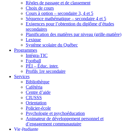
Règles de passage et de classement
Choix de cours
Cours à option – secondaire 3, 4 et 5
Séquence mathématique – secondaire 4 et 5
Exigences pour l’obtention du diplôme d’études
secondaires
Planification des matières par niveau (grille-matière)
Lexique
Système scolaire du Québec
Programmes
Intégra-TIC
Football
PÉI – Éduc. inter.
Profils 1re secondaire
Services
Bibliothèque
Cafétéria
Centre d’aide
CIUSSS
Orientation
Policier-école
Psychologie et psychoéducation
Animateur de développement personnel et
d’engagement communautaire
Vie étudiante